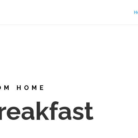
H
OM HOME
reakfast