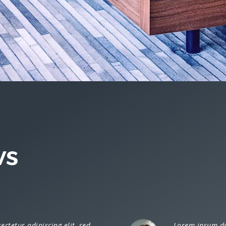
ws
ctetur adipiscing elit, sed
Lorem ipsum dol